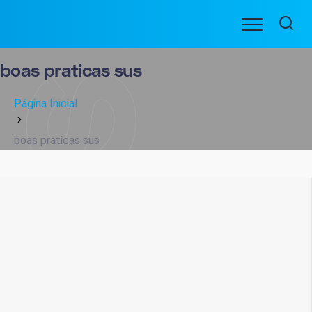
Ir
Menu
para
BENEFICIARIOS
o
conteúdo
boas praticas sus
Página Inicial
boas praticas sus