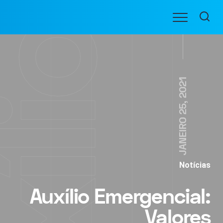
Ir
Menu
para
BENEFICIARIOS
o
conteúdo
JANEIRO 25, 2021
Notícias
Auxílio Emergencial:
Valores