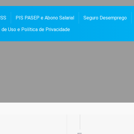
NSS
PIS PASEP e Abono Salarial
Seguro Desemprego
 PASEP, ABONO SALARIAL, FGTS, SEGURO DESEMPREGO, BOLSA FAMÍLIA, NOTÍCIAS E
OS
de Uso e Política de Privacidade