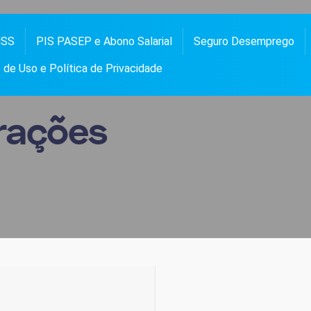
NSS
PIS PASEP e Abono Salarial
Seguro Desemprego
 PASEP, ABONO SALARIAL, FGTS, SEGURO DESEMPREGO, BOLSA FAMÍLIA, NOTÍCIAS E
OS
de Uso e Política de Privacidade
rações