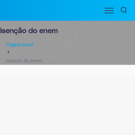
Ir
Menu
para
BENEFICIARIOS
o
conteúdo
isenção do enem
Página Inicial
isenção do enem