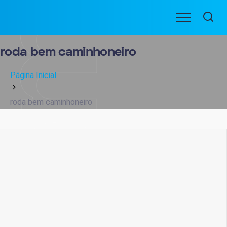
Ir
Menu
para
BENEFICIARIOS
o
conteúdo
roda bem caminhoneiro
Página Inicial
roda bem caminhoneiro