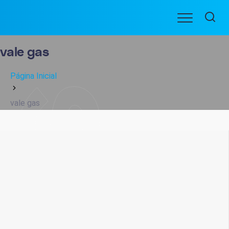
Ir
Menu
para
BENEFICIARIOS
o
conteúdo
vale gas
Página Inicial
vale gas