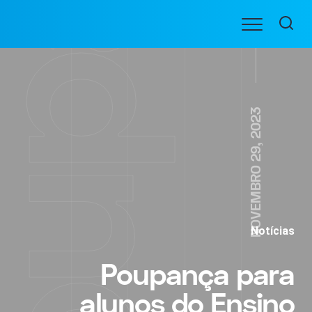
Ir
Menu
para
BENEFICIARIOS
o
conteúdo
NOVEMBRO 29, 2023
Notícias
Poupança para
alunos do Ensino