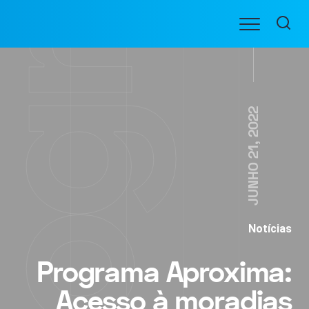
Ir
Menu
para
BENEFICIARIOS
o
conteúdo
JUNHO 21, 2022
Notícias
Programa Aproxima:
Acesso à moradias