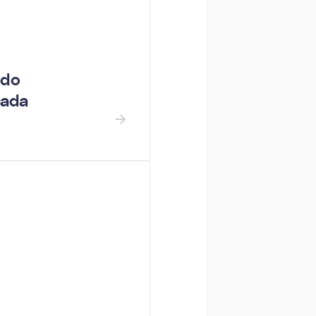
 do
cada