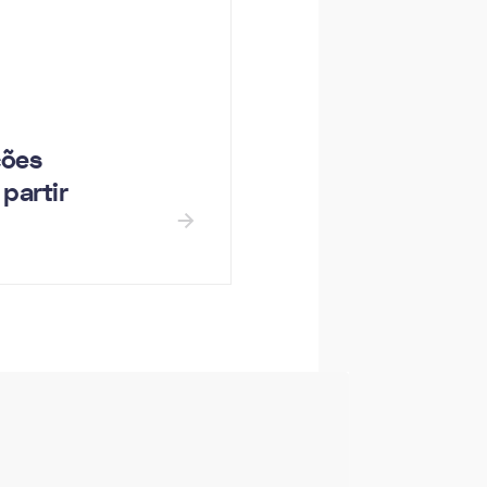
ções
partir