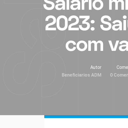
Salário m
2023: Sa
com va
Autor
Come
Beneficiarios ADM
0 Comen