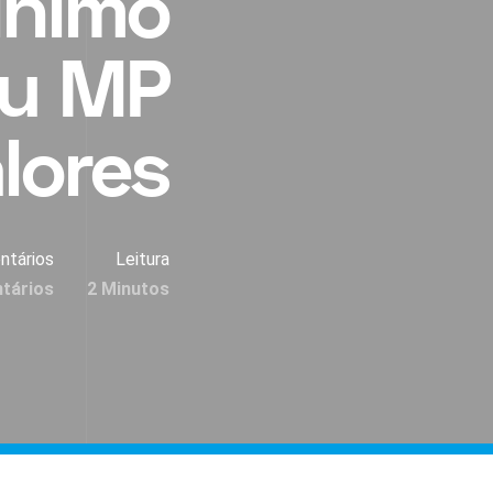
ínimo
iu MP
lores
ntários
Leitura
tários
2 Minutos