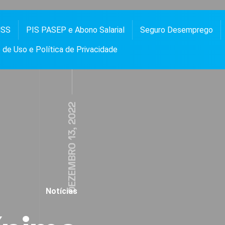
NSS
PIS PASEP e Abono Salarial
Seguro Desemprego
 PASEP, ABONO SALARIAL, FGTS, SEGURO DESEMPREGO, BOLSA FAMÍLIA, NOTÍCIAS E
OS
de Uso e Política de Privacidade
DEZEMBRO 13, 2022
Notícias