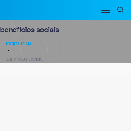
Ir
Menu
para
BENEFICIARIOS
o
conteúdo
beneficios sociais
Página Inicial
beneficios sociais