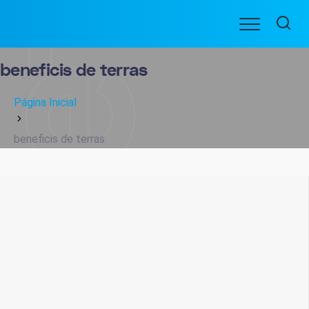
Ir
Menu
para
BENEFICIARIOS
o
conteúdo
beneficis de terras
Página Inicial
beneficis de terras