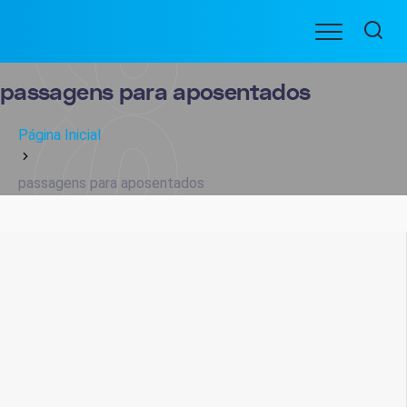
Ir
Menu
para
BENEFICIARIOS
o
conteúdo
passagens para aposentados
Página Inicial
passagens para aposentados