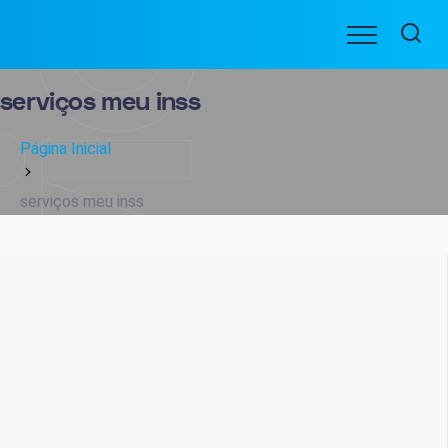
Ir
Menu
para
BENEFICIARIOS
o
conteúdo
serviços meu inss
Página Inicial
serviços meu inss