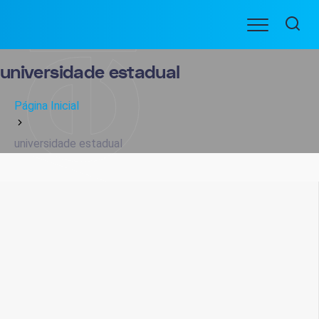
Ir
Menu
para
BENEFICIARIOS
o
conteúdo
universidade estadual
Página Inicial
universidade estadual