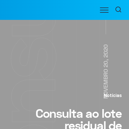
Ir
Menu
para
BENEFICIARIOS
o
conteúdo
NOVEMBRO 20, 2020
Notícias
Consulta ao lote
residual de