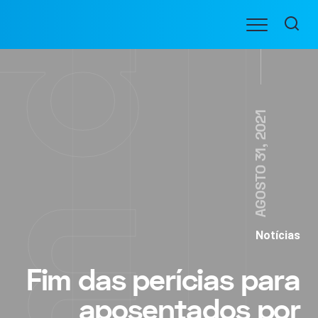
Ir
Menu
para
BENEFICIARIOS
o
conteúdo
AGOSTO 31, 2021
Notícias
Fim das perícias para
aposentados por