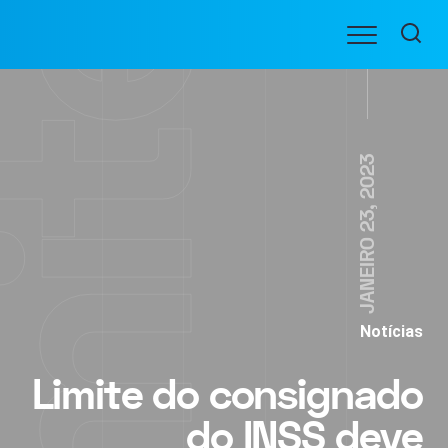
Ir
Menu
para
BENEFICIARIOS
o
conteúdo
JANEIRO 23, 2023
Notícias
Limite do consignado
do INSS deve