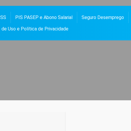
NSS
PIS PASEP e Abono Salarial
Seguro Desemprego
 PASEP, ABONO SALARIAL, FGTS, SEGURO DESEMPREGO, BOLSA FAMÍLIA, NOTÍCIAS E
OS
de Uso e Política de Privacidade