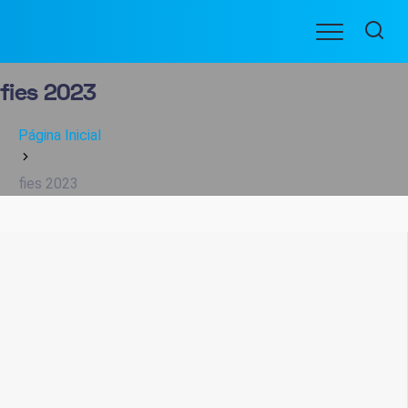
Ir
Menu
para
BENEFICIARIOS
o
conteúdo
fies 2023
Página Inicial
fies 2023