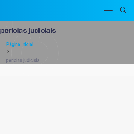
Ir
Menu
para
BENEFICIARIOS
o
conteúdo
pericias judiciais
Página Inicial
pericias judiciais