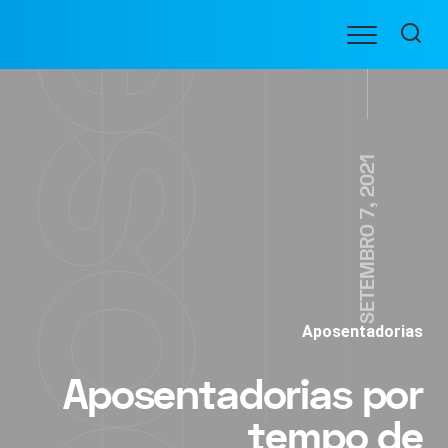
Ir
Menu
para
BENEFICIARIOS
o
conteúdo
SETEMBRO 7, 2021
Aposentadorias
Aposentadorias por
tempo de