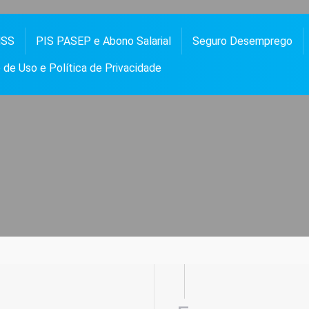
NSS
PIS PASEP e Abono Salarial
Seguro Desemprego
 PASEP, ABONO SALARIAL, FGTS, SEGURO DESEMPREGO, BOLSA FAMÍLIA, NOTÍCIAS E
OS
de Uso e Política de Privacidade