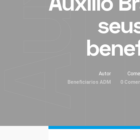
Auxílio Br
seus
benef
Autor
Come
Beneficiarios ADM
0 Comen