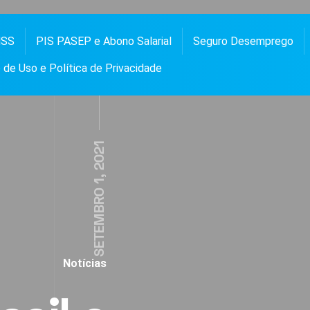
NSS
PIS PASEP e Abono Salarial
Seguro Desemprego
 PASEP, ABONO SALARIAL, FGTS, SEGURO DESEMPREGO, BOLSA FAMÍLIA, NOTÍCIAS E
OS
de Uso e Política de Privacidade
SETEMBRO 1, 2021
Notícias