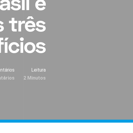
asil e
 três
ícios
ntários
Leitura
tários
2 Minutos