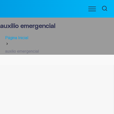
Ir
Menu
para
BENEFICIARIOS
o
conteúdo
auxilio emergencial
Página Inicial
auxilio emergencial