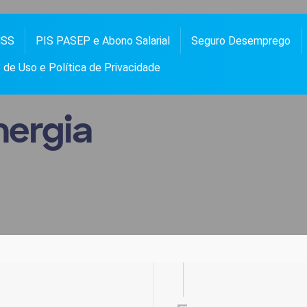
NSS
PIS PASEP e Abono Salarial
Seguro Desemprego
 PASEP, ABONO SALARIAL, FGTS, SEGURO DESEMPREGO, BOLSA FAMÍLIA, NOTÍCIAS E
OS
de Uso e Política de Privacidade
nergia