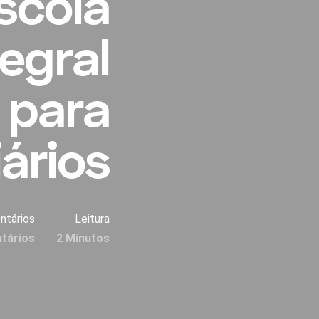
scola
egral
 para
ários
ntários
Leitura
tários
2 Minutos