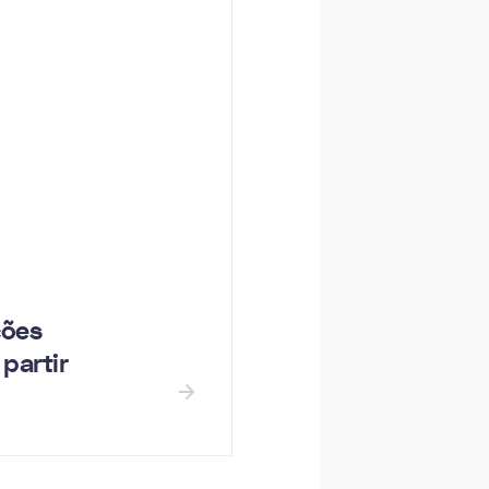
ções
partir