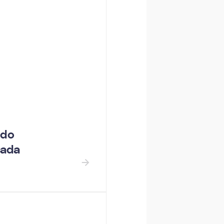
 do
cada